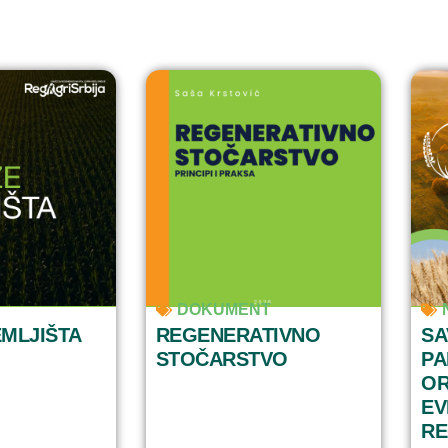
IJA I RESURSI
PODRŠKA ZA POLJOPRIVREDNIKE
DOKUMENT
EMLJIŠTA
REGENERATIVNO
SA
STOČARSTVO
PA
OR
EV
RE