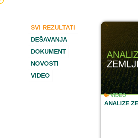
Skip
EDUKAC
to
content
SVI REZULTATI
DEŠAVANJA
DOKUMENT
NOVOSTI
VIDEO
VIDEO
ANALIZE Z