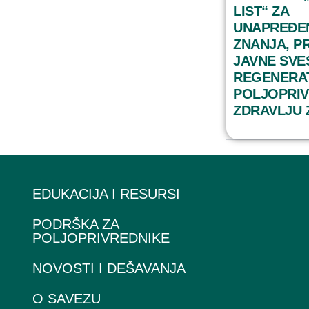
LIST“ ZA
UNAPREĐE
ZNANJA, PR
JAVNE SVE
REGENERA
POLJOPRIV
ZDRAVLJU 
EDUKACIJA I RESURSI
PODRŠKA ZA
POLJOPRIVREDNIKE
NOVOSTI I DEŠAVANJA
O SAVEZU