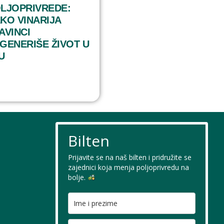
LJOPRIVREDE:
KO VINARIJA
AVINCI
GENERIŠE ŽIVOT U
U
Bilten
Prijavite se na naš bilten i pridružite se
zajednici koja menja poljoprivredu na
bolje.