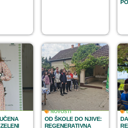
PO
NOVOSTI
RUČENA
OD ŠKOLE DO NJIVE:
DA
ZELENI
REGENERATIVNA
RE