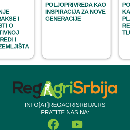
POLJOPRIVREDA KAO
PO
NJE
INSPIRACIJA ZA NOVE
KA
AKSE I
GENERACIJE
PL
STI O
RE
TIVNOJ
TL
REDI I
ZEMLJIŠTA
INFO[AT]REGAGRISRBIJA.RS
PRATITE NAS NA:
F
Y