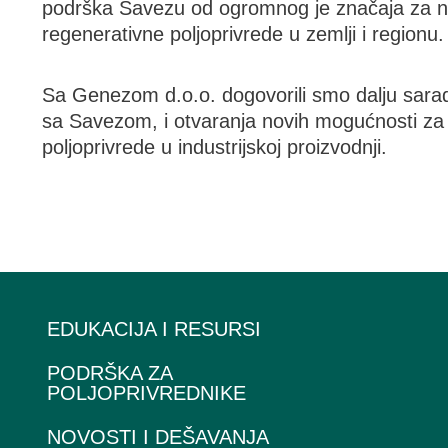
podrška Savezu od ogromnog je značaja za naš
regenerativne poljoprivrede u zemlji i regionu.
Sa Genezom d.o.o. dogovorili smo dalju sarad
sa Savezom, i otvaranja novih mogućnosti za
poljoprivrede u industrijskoj proizvodnji.
EDUKACIJA I RESURSI
PODRŠKA ZA
POLJOPRIVREDNIKE
NOVOSTI I DEŠAVANJA