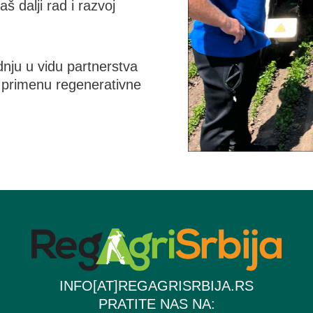
 dalji rad i razvoj
nju u vidu partnerstva
 primenu regenerativne
INFO[AT]REGAGRISRBIJA.RS
PRATITE NAS NA: