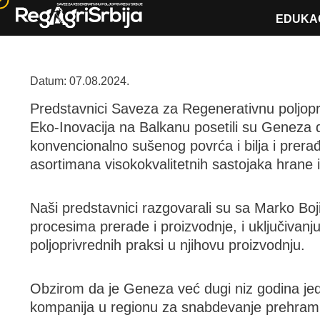
Skip
EDUKAC
to
content
Datum: 07.08.2024.
Predstavnici Saveza za Regenerativnu poljopr
Eko-Inovacija na Balkanu posetili su Geneza 
konvencionalno sušenog povrća i bilja i prera
asortimana visokokvalitetnih sastojaka hrane i
Naši predstavnici razgovarali su sa Marko Boj
procesima prerade i proizvodnje, i uključivanj
poljoprivrednih praksi u njihovu proizvodnju.
Obzirom da je Geneza već dugi niz godina jedn
kompanija u regionu za snabdevanje prehrambe