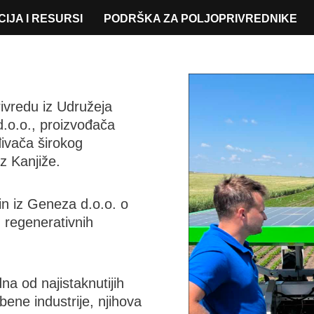
IJA I RESURSI
PODRŠKA ZA POLJOPRIVREDNIKE
ivredu iz Udružeja
d.o.o., proizvođača
đivača širokog
z Kanjiže.
in iz Geneza d.o.o. o
u regenerativnih
a od najistaknutijih
ne industrije, njihova