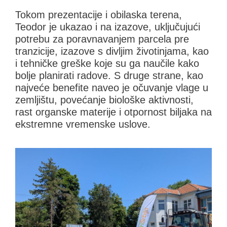
Tokom prezentacije i obilaska terena,
Teodor je ukazao i na izazove, uključujući
potrebu za poravnavanjem parcela pre
tranzicije, izazove s divljim životinjama, kao
i tehničke greške koje su ga naučile kako
bolje planirati radove. S druge strane, kao
najveće benefite naveo je očuvanje vlage u
zemljištu, povećanje biološke aktivnosti,
rast organske materije i otpornost biljaka na
ekstremne vremenske uslove.