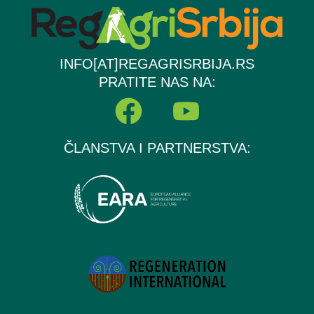
INFO[AT]REGAGRISRBIJA.RS
PRATITE NAS NA:
F
Y
a
o
ČLANSTVA I PARTNERSTVA:
c
u
e
t
b
u
o
b
o
e
k