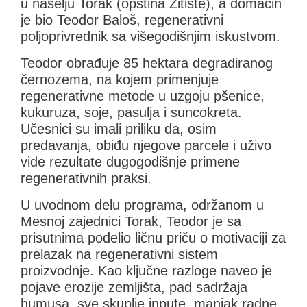
u naselju Torak (opština Žitište), a domaćin
je bio Teodor Baloš, regenerativni
poljoprivrednik sa višegodišnjim iskustvom.
Teodor obrađuje 85 hektara degradiranog
černozema, na kojem primenjuje
regenerativne metode u uzgoju pšenice,
kukuruza, soje, pasulja i suncokreta.
Učesnici su imali priliku da, osim
predavanja, obiđu njegove parcele i uživo
vide rezultate dugogodišnje primene
regenerativnih praksi.
U uvodnom delu programa, održanom u
Mesnoj zajednici Torak, Teodor je sa
prisutnima podelio ličnu priču o motivaciji za
prelazak na regenerativni sistem
proizvodnje. Kao ključne razloge naveo je
pojave erozije zemljišta, pad sadržaja
humusa, sve skuplje inpute, manjak radne