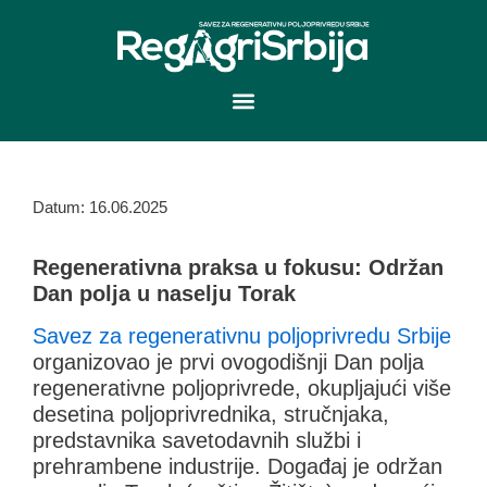
Skip
to
content
Datum: 16.06.2025
Regenerativna praksa u fokusu: Održan
Dan polja u naselju Torak
Savez za regenerativnu poljoprivredu Srbije
organizovao je prvi ovogodišnji Dan polja
regenerativne poljoprivrede, okupljajući više
desetina poljoprivrednika, stručnjaka,
predstavnika savetodavnih službi i
prehrambene industrije. Događaj je održan