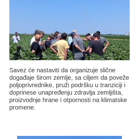
Savez će nastaviti da organizuje slične
događaje širom zemlje, sa ciljem da poveže
poljoprivrednike, pruži podršku u tranziciji i
doprinese unapređenju zdravlja zemljišta,
proizvodnje hrane i otpornosti na klimatske
promene.