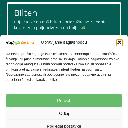
Bilten
Prijavite se na naš bilten i pridružite se zajednici
koja menja poljoprivredu na bolje.
Upravljanje saglasnošću
Da bismo pružili najbolje iskustvo, koristimo tehnologije poput kolačića za
čuvanje i/ili pristup informacijama sa uređaja. Davanje saglasnosti za ove
tehnologije omogućava nam obradu podataka kao što su ponašanje
prilikom pretraživanja ili jedinstveni identifikatori na ovom sajtu.
Nepružanje saglasnosti ili povlačenje iste može negativno uticati na
određene funkcije i karakteristike.
Prijavi me
Prihvati
Odbij
COPYRIGHT © 2026 SAVEZ ZA REGENERATIVNU
POLJOPRIVREDU SRBIJE
Pogledaj postavke